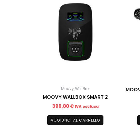
MOOV
Moovy WallBox
MOOVY WALLBOX SMART 2
399,00
€
IVA esclusa
AGGIUNGI AL CARRELLO