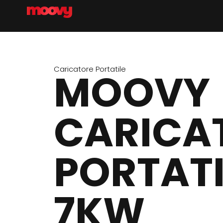
Vai
al
contenuto
Caricatore Portatile
MOOVY
CARICA
PORTATI
7KW