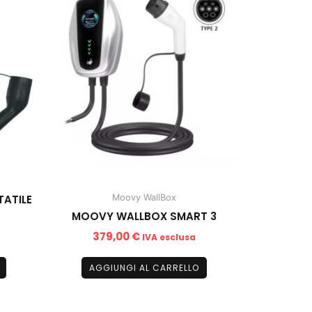
ATILE
Moovy WallBox
MOOVY WALLBOX SMART 3
379,00
€
IVA esclusa
AGGIUNGI AL CARRELLO