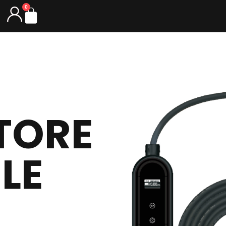
0
Carrello
TORE
LE