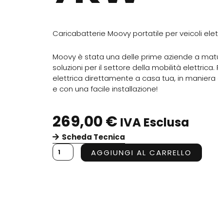
Caricabatterie Moovy portatile per veicoli elett
Moovy è stata una delle prime aziende a matur
soluzioni per il settore della mobilità elettrica. 
elettrica direttamente a casa tua, in maniera 
e con una facile installazione!
269,00
€
IVA Esclusa
Scheda Tecnica
MOOVY
AGGIUNGI AL CARRELLO
CARICATORE
PORTATILE
7KW
quantità